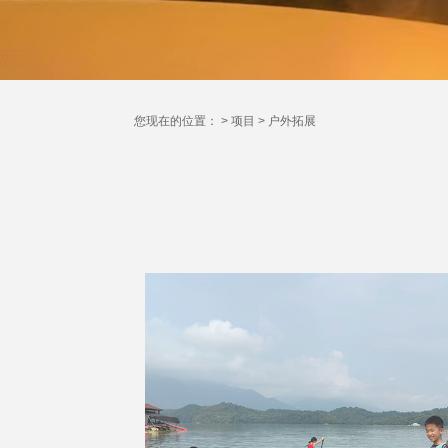
您现在的位置： > 项目 >
户外拓展