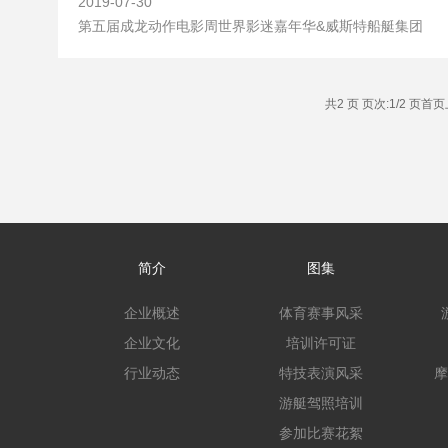
2019-07-30
第五届成龙动作电影周世界影迷嘉年华&威斯特船艇集团
共2 页 页次:1/2 页
首页
简介
图集
企业概述
体育赛事风采
企业文化
培训许可证
行业动态
特技表演风采
摩
游艇驾照培训
参加比赛花絮